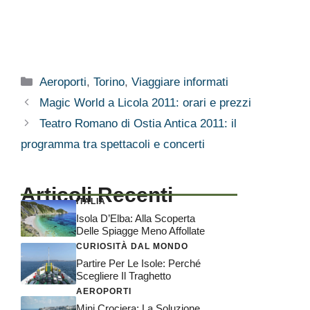
Categorie
Aeroporti
,
Torino
,
Viaggiare informati
Magic World a Licola 2011: orari e prezzi
Teatro Romano di Ostia Antica 2011: il
programma tra spettacoli e concerti
Articoli Recenti
ITALIA
Isola D’Elba: Alla Scoperta
Delle Spiagge Meno Affollate
CURIOSITÀ DAL MONDO
Partire Per Le Isole: Perché
Scegliere Il Traghetto
AEROPORTI
Mini Crociera: La Soluzione