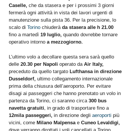
Caselle,
che da stasera e per i prossimi 3 giorni
fermerà ogni attività in vista dei lavori urgenti di
manutenzione sulla pista 36. Per la precisione, lo
scalo di
Torino
chiuderà
da stasera alle h 21.00
fino a martedì
19 luglio,
quando dovrebbe tornare
operativo intorno
a mezzogiorno.
L’ultimo volo a decollare questa sera sarà quello
delle
20.30 per Napoli
operato da
Air Italy,
preceduto da quello targato
Lufthansa in direzione
Dusseldorf,
ultimo collegamento internazionale
prima della chiusura dell’aeroporto. Per evitare
disagi ai passeggeri che hanno prenotato un volo in
partenza da Torino, ci saranno circa
300 bus
navetta gratuiti
, in grado di trasportare fino a
12mila passeggeri,
in direzione degli
aeroporti
più
vicini, come
Milano Malpensa
e
Cuneo Levaldigi,
dove verranno dirottati i voli cancellati a Torino.