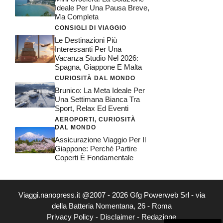
Ideale Per Una Pausa Breve,
Ma Completa
CONSIGLI DI VIAGGIO
Le Destinazioni Più
Interessanti Per Una
Vacanza Studio Nel 2026:
Spagna, Giappone E Malta
CURIOSITÀ DAL MONDO
Brunico: La Meta Ideale Per
Una Settimana Bianca Tra
Sport, Relax Ed Eventi
AEROPORTI
,
CURIOSITÀ
DAL MONDO
Assicurazione Viaggio Per Il
Giappone: Perché Partire
Coperti È Fondamentale
Viaggi.nanopress.it @2007 - 2026 Gfg Powerweb Srl - via
della Batteria Nomentana, 26 - Roma
Privacy Policy
-
Disclaimer
-
Redazione