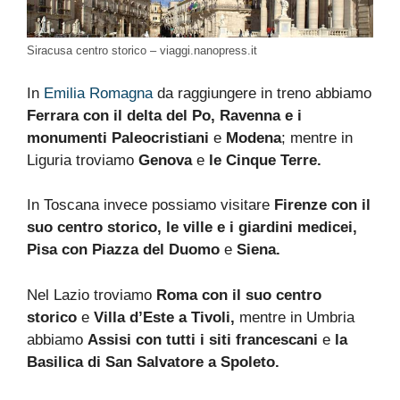
Siracusa centro storico – viaggi.nanopress.it
In
Emilia Romagna
da raggiungere in treno abbiamo
Ferrara con il delta del Po, Ravenna e i
monumenti Paleocristiani
e
Modena
; mentre in
Liguria troviamo
Genova
e
le Cinque Terre.
In Toscana invece possiamo visitare
Firenze con il
suo centro storico, le ville e i giardini medicei,
Pisa con Piazza del Duomo
e
Siena.
Nel Lazio troviamo
Roma con il suo centro
storico
e
Villa d’Este a Tivoli,
mentre in Umbria
abbiamo
Assisi con tutti i siti francescani
e
la
Basilica di San Salvatore a Spoleto.