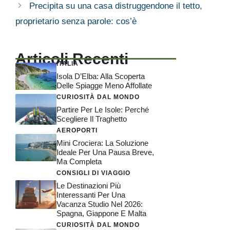
Precipita su una casa distruggendone il tetto,
proprietario senza parole: cos’è
Articoli Recenti
ITALIA
Isola D’Elba: Alla Scoperta
Delle Spiagge Meno Affollate
CURIOSITÀ DAL MONDO
Partire Per Le Isole: Perché
Scegliere Il Traghetto
AEROPORTI
Mini Crociera: La Soluzione
Ideale Per Una Pausa Breve,
Ma Completa
CONSIGLI DI VIAGGIO
Le Destinazioni Più
Interessanti Per Una
Vacanza Studio Nel 2026:
Spagna, Giappone E Malta
CURIOSITÀ DAL MONDO