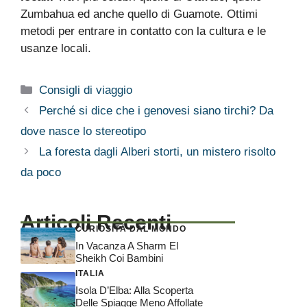
Zumbahua ed anche quello di Guamote. Ottimi
metodi per entrare in contatto con la cultura e le
usanze locali.
Categorie
Consigli di viaggio
Perché si dice che i genovesi siano tirchi? Da
dove nasce lo stereotipo
La foresta dagli Alberi storti, un mistero risolto
da poco
Articoli Recenti
CURIOSITÀ DAL MONDO
In Vacanza A Sharm El
Sheikh Coi Bambini
ITALIA
Isola D’Elba: Alla Scoperta
Delle Spiagge Meno Affollate