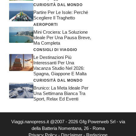
CURIOSITÀ DAL MONDO
Partire Per Le Isole: Perché
Scegliere Il Traghetto
AEROPORTI
Mini Crociera: La Soluzione
Ideale Per Una Pausa Breve,
Ma Completa
CONSIGLI DI VIAGGIO
Le Destinazioni Più
Interessanti Per Una
Vacanza Studio Nel 2026:
Spagna, Giappone E Malta
CURIOSITÀ DAL MONDO
Brunico: La Meta Ideale Per
Una Settimana Bianca Tra
Sport, Relax Ed Eventi
Viaggi.nanopress.it @2007 - 2026 Gfg Powerweb Srl - via
della Batteria Nomentana, 26 - Roma
Privacy Policy
-
Disclaimer
-
Redazione