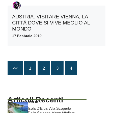
AUSTRIA: VISITARE VIENNA, LA
CITTÀ DOVE SI VIVE MEGLIO AL
MONDO
17 Febbraio 2010
<<
1
2
3
4
Articoli Recenti
ITALIA
Isola D’Elba: Alla Scoperta
Delle Spiagge Meno Affollate