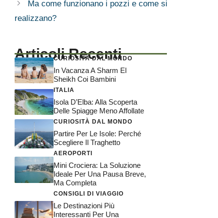
Ma come funzionano i pozzi e come si
realizzano?
Articoli Recenti
CURIOSITÀ DAL MONDO
In Vacanza A Sharm El
Sheikh Coi Bambini
ITALIA
Isola D’Elba: Alla Scoperta
Delle Spiagge Meno Affollate
CURIOSITÀ DAL MONDO
Partire Per Le Isole: Perché
Scegliere Il Traghetto
AEROPORTI
Mini Crociera: La Soluzione
Ideale Per Una Pausa Breve,
Ma Completa
CONSIGLI DI VIAGGIO
Le Destinazioni Più
Interessanti Per Una