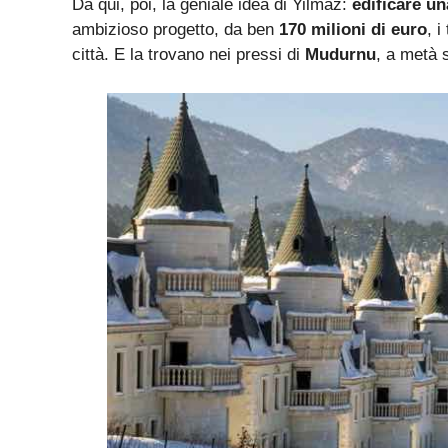
Da qui, poi, la geniale idea di Yilmaz:
edificare una
ambizioso progetto, da ben
170 milioni di euro
, 
città. E la trovano nei pressi di
Mudurnu
, a metà 