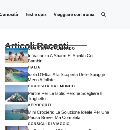
Curiosità
Test e quiz
Viaggiare con ironia
Articoli Recenti
CURIOSITÀ DAL MONDO
In Vacanza A Sharm El Sheikh Coi
Bambini
ITALIA
Isola D’Elba: Alla Scoperta Delle Spiagge
Meno Affollate
CURIOSITÀ DAL MONDO
Partire Per Le Isole: Perché Scegliere Il
Traghetto
AEROPORTI
Mini Crociera: La Soluzione Ideale Per Una
Pausa Breve, Ma Completa
CONSIGLI DI VIAGGIO