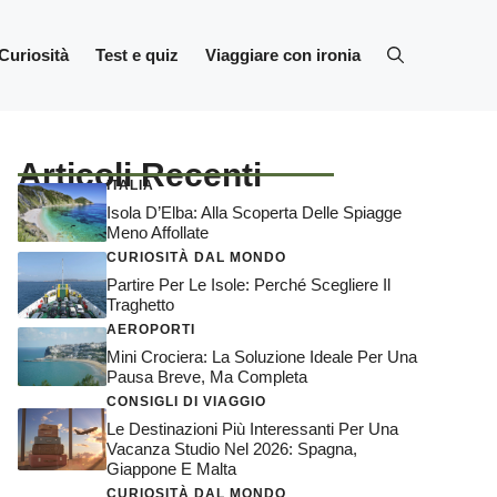
Curiosità
Test e quiz
Viaggiare con ironia
Articoli Recenti
ITALIA
Isola D’Elba: Alla Scoperta Delle Spiagge
Meno Affollate
CURIOSITÀ DAL MONDO
Partire Per Le Isole: Perché Scegliere Il
Traghetto
AEROPORTI
Mini Crociera: La Soluzione Ideale Per Una
Pausa Breve, Ma Completa
CONSIGLI DI VIAGGIO
Le Destinazioni Più Interessanti Per Una
Vacanza Studio Nel 2026: Spagna,
Giappone E Malta
CURIOSITÀ DAL MONDO