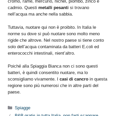
cromo, rame, mercurio, nichel, piombo, zinco e
cadmio. Questi
metalli pesanti
si trovano
nell’acqua ma anche nella sabbia.
Tuttavia, nuotare qui non è proibito. In Italia le
norme su dove si può nuotare sono molto meno
rigide che altrove. Nel nostro paese si tiene conto
solo dell’acqua contaminata da batteri E.coli ed
enterococchi intestinali, nient’altro.
Poiché alla Spiaggia Bianca non ci sono questi
batteri, è quindi consentito nuotare, ma lo
sconsigliamo vivamente. I
casi di cancro
in questa
regione sono più numerosi che in altre parti del
paese.
Categorie
Spiagge
B&B gratis in tutta Italia, non farti scappare