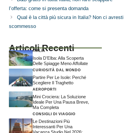
l’offerta: come si presenta domanda
Qual è la città più sicura in Italia? Non ci avresti
scommesso
Articoli Recenti
ITALIA
Isola D’Elba: Alla Scoperta
Delle Spiagge Meno Affollate
CURIOSITÀ DAL MONDO
Partire Per Le Isole: Perché
Scegliere Il Traghetto
AEROPORTI
Mini Crociera: La Soluzione
Ideale Per Una Pausa Breve,
Ma Completa
CONSIGLI DI VIAGGIO
Le Destinazioni Più
Interessanti Per Una
Vacanza Studio Nel 2026: