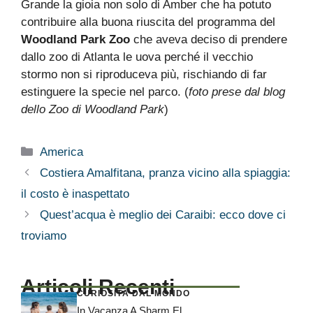
Grande la gioia non solo di Amber che ha potuto
contribuire alla buona riuscita del programma del
Woodland Park Zoo
che aveva deciso di prendere
dallo zoo di Atlanta le uova perché il vecchio
stormo non si riproduceva più, rischiando di far
estinguere la specie nel parco. (
foto prese dal blog
dello Zoo di Woodland Park
)
Categorie
America
Costiera Amalfitana, pranza vicino alla spiaggia:
il costo è inaspettato
Quest’acqua è meglio dei Caraibi: ecco dove ci
troviamo
Articoli Recenti
CURIOSITÀ DAL MONDO
In Vacanza A Sharm El