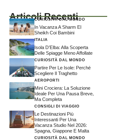
Articoli Recenti
CURIOSITÀ DAL MONDO
In Vacanza A Sharm El
Sheikh Coi Bambini
ITALIA
Isola D’Elba: Alla Scoperta
Delle Spiagge Meno Affollate
CURIOSITÀ DAL MONDO
Partire Per Le Isole: Perché
Scegliere Il Traghetto
AEROPORTI
Mini Crociera: La Soluzione
Ideale Per Una Pausa Breve,
Ma Completa
CONSIGLI DI VIAGGIO
Le Destinazioni Più
Interessanti Per Una
Vacanza Studio Nel 2026:
Spagna, Giappone E Malta
CURIOSITÀ DAL MONDO