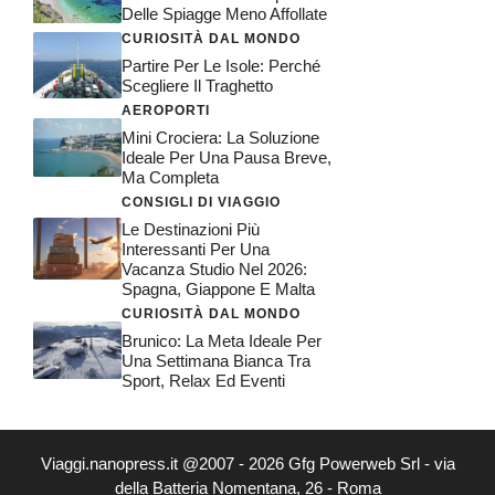
Delle Spiagge Meno Affollate
CURIOSITÀ DAL MONDO
Partire Per Le Isole: Perché
Scegliere Il Traghetto
AEROPORTI
Mini Crociera: La Soluzione
Ideale Per Una Pausa Breve,
Ma Completa
CONSIGLI DI VIAGGIO
Le Destinazioni Più
Interessanti Per Una
Vacanza Studio Nel 2026:
Spagna, Giappone E Malta
CURIOSITÀ DAL MONDO
Brunico: La Meta Ideale Per
Una Settimana Bianca Tra
Sport, Relax Ed Eventi
Viaggi.nanopress.it @2007 - 2026 Gfg Powerweb Srl - via
della Batteria Nomentana, 26 - Roma