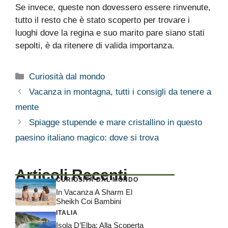
Se invece, queste non dovessero essere rinvenute,
tutto il resto che è stato scoperto per trovare i
luoghi dove la regina e suo marito pare siano stati
sepolti, è da ritenere di valida importanza.
Categorie
Curiosità dal mondo
Vacanza in montagna, tutti i consigli da tenere a
mente
Spiagge stupende e mare cristallino in questo
paesino italiano magico: dove si trova
Articoli Recenti
CURIOSITÀ DAL MONDO
In Vacanza A Sharm El
Sheikh Coi Bambini
ITALIA
Isola D’Elba: Alla Scoperta