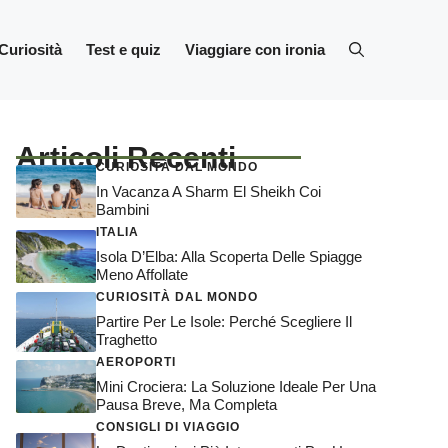
Curiosità
Test e quiz
Viaggiare con ironia
Articoli Recenti
CURIOSITÀ DAL MONDO
In Vacanza A Sharm El Sheikh Coi
Bambini
ITALIA
Isola D’Elba: Alla Scoperta Delle Spiagge
Meno Affollate
CURIOSITÀ DAL MONDO
Partire Per Le Isole: Perché Scegliere Il
Traghetto
AEROPORTI
Mini Crociera: La Soluzione Ideale Per Una
Pausa Breve, Ma Completa
CONSIGLI DI VIAGGIO