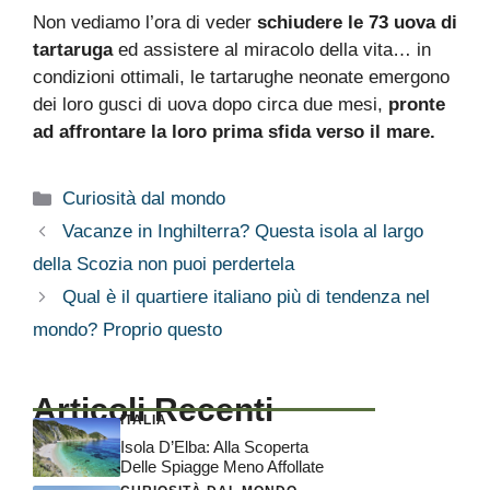
Non vediamo l’ora di veder
schiudere le 73 uova di
tartaruga
ed assistere al miracolo della vita… in
condizioni ottimali, le tartarughe neonate emergono
dei loro gusci di uova dopo circa due mesi,
pronte
ad affrontare la loro prima sfida verso il mare.
Categorie
Curiosità dal mondo
Vacanze in Inghilterra? Questa isola al largo
della Scozia non puoi perdertela
Qual è il quartiere italiano più di tendenza nel
mondo? Proprio questo
Articoli Recenti
ITALIA
Isola D’Elba: Alla Scoperta
Delle Spiagge Meno Affollate