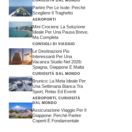
CURIOSITÀ DAL MONDO
Partire Per Le Isole: Perché
Scegliere Il Traghetto
AEROPORTI
Mini Crociera: La Soluzione
Ideale Per Una Pausa Breve,
Ma Completa
CONSIGLI DI VIAGGIO
Le Destinazioni Più
Interessanti Per Una
Vacanza Studio Nel 2026:
Spagna, Giappone E Malta
CURIOSITÀ DAL MONDO
Brunico: La Meta Ideale Per
Una Settimana Bianca Tra
Sport, Relax Ed Eventi
AEROPORTI
,
CURIOSITÀ
DAL MONDO
Assicurazione Viaggio Per Il
Giappone: Perché Partire
Coperti È Fondamentale