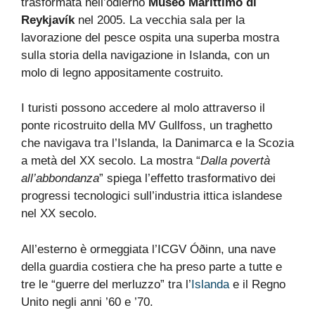
trasformata nell’odierno
Museo Marittimo di
Reykjavík
nel 2005. La vecchia sala per la
lavorazione del pesce ospita una superba mostra
sulla storia della navigazione in Islanda, con un
molo di legno appositamente costruito.
I turisti possono accedere al molo attraverso il
ponte ricostruito della MV Gullfoss, un traghetto
che navigava tra l’Islanda, la Danimarca e la Scozia
a metà del XX secolo. La mostra “
Dalla povertà
all’abbondanza
” spiega l’effetto trasformativo dei
progressi tecnologici sull’industria ittica islandese
nel XX secolo.
All’esterno è ormeggiata l’ICGV Óðinn, una nave
della guardia costiera che ha preso parte a tutte e
tre le “guerre del merluzzo” tra l’
Islanda
e il Regno
Unito negli anni ’60 e ’70.