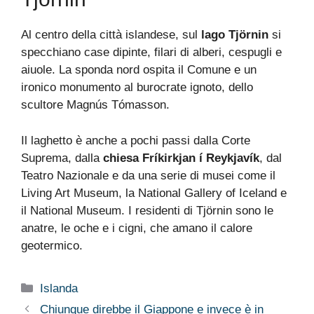
Al centro della città islandese, sul
lago Tjörnin
si
specchiano case dipinte, filari di alberi, cespugli e
aiuole. La sponda nord ospita il Comune e un
ironico monumento al burocrate ignoto, dello
scultore Magnús Tómasson.
Il laghetto è anche a pochi passi dalla Corte
Suprema, dalla
chiesa Fríkirkjan
í Reykjavík
, dal
Teatro Nazionale e da una serie di musei come il
Living Art Museum, la National Gallery of Iceland e
il National Museum. I residenti di Tjörnin sono le
anatre, le oche e i cigni, che amano il calore
geotermico.
Categorie
Islanda
Chiunque direbbe il Giappone e invece è in