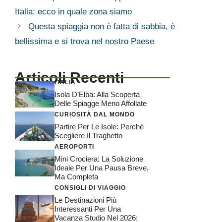
Italia: ecco in quale zona siamo
Questa spiaggia non è fatta di sabbia, è
bellissima e si trova nel nostro Paese
Articoli Recenti
ITALIA
Isola D’Elba: Alla Scoperta
Delle Spiagge Meno Affollate
CURIOSITÀ DAL MONDO
Partire Per Le Isole: Perché
Scegliere Il Traghetto
AEROPORTI
Mini Crociera: La Soluzione
Ideale Per Una Pausa Breve,
Ma Completa
CONSIGLI DI VIAGGIO
Le Destinazioni Più
Interessanti Per Una
Vacanza Studio Nel 2026: