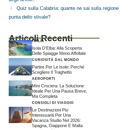
Quiz sulla Calabria: quante ne sai sulla regione
punta dello stivale?
Articoli Recenti
ITALIA
Isola D’Elba: Alla Scoperta
Delle Spiagge Meno Affollate
CURIOSITÀ DAL MONDO
Partire Per Le Isole: Perché
Scegliere Il Traghetto
AEROPORTI
Mini Crociera: La Soluzione
Ideale Per Una Pausa Breve,
Ma Completa
CONSIGLI DI VIAGGIO
Le Destinazioni Più
Interessanti Per Una
Vacanza Studio Nel 2026:
Spagna, Giappone E Malta