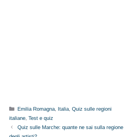
Categorie
Emilia Romagna
,
Italia
,
Quiz sulle regioni
italiane
,
Test e quiz
Quiz sulle Marche: quante ne sai sulla regione
degli artisti?