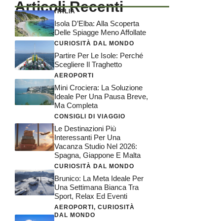
Articoli Recenti
ITALIA
Isola D’Elba: Alla Scoperta
Delle Spiagge Meno Affollate
CURIOSITÀ DAL MONDO
Partire Per Le Isole: Perché
Scegliere Il Traghetto
AEROPORTI
Mini Crociera: La Soluzione
Ideale Per Una Pausa Breve,
Ma Completa
CONSIGLI DI VIAGGIO
Le Destinazioni Più
Interessanti Per Una
Vacanza Studio Nel 2026:
Spagna, Giappone E Malta
CURIOSITÀ DAL MONDO
Brunico: La Meta Ideale Per
Una Settimana Bianca Tra
Sport, Relax Ed Eventi
AEROPORTI
,
CURIOSITÀ
DAL MONDO