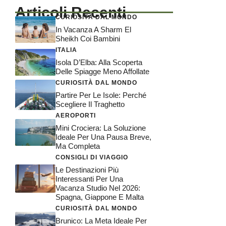
Articoli Recenti
CURIOSITÀ DAL MONDO
In Vacanza A Sharm El
Sheikh Coi Bambini
ITALIA
Isola D’Elba: Alla Scoperta
Delle Spiagge Meno Affollate
CURIOSITÀ DAL MONDO
Partire Per Le Isole: Perché
Scegliere Il Traghetto
AEROPORTI
Mini Crociera: La Soluzione
Ideale Per Una Pausa Breve,
Ma Completa
CONSIGLI DI VIAGGIO
Le Destinazioni Più
Interessanti Per Una
Vacanza Studio Nel 2026:
Spagna, Giappone E Malta
CURIOSITÀ DAL MONDO
Brunico: La Meta Ideale Per