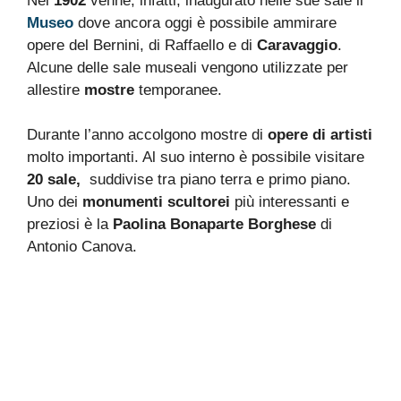
Nel
1902
venne, infatti, inaugurato nelle sue sale il
Museo
dove ancora oggi è possibile ammirare
opere del Bernini, di Raffaello e di
Caravaggio
.
Alcune delle sale museali vengono utilizzate per
allestire
mostre
temporanee.
Durante l’anno accolgono mostre di
opere di artisti
molto importanti. Al suo interno è possibile visitare
20 sale,
suddivise tra piano terra e primo piano.
Uno dei
monumenti scultorei
più interessanti e
preziosi è la
Paolina
Bonaparte Borghese
di
Antonio Canova.