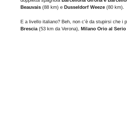
doppietta spagnola
Barcellona Girona e Barcell
Beauvais
(88 km) e
Dusseldorf Weeze
(80 km).
E a livello italiano? Beh, non c’è da stupirsi che i p
Brescia
(53 km da Verona),
Milano Orio al Serio