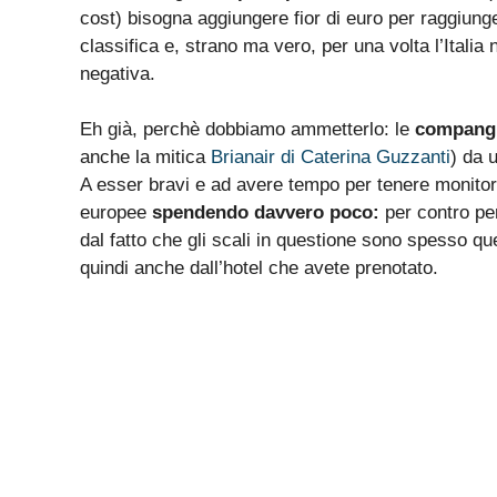
cost) bisogna aggiungere fior di euro per raggiung
classifica e, strano ma vero, per una volta l’Ital
negativa.
Eh già, perchè dobbiamo ammetterlo: le
compangi
anche la mitica
Brianair di Caterina Guzzanti
) da 
A esser bravi e ad avere tempo per tenere monitorate
europee
spendendo davvero poco:
per contro per
dal fatto che gli scali in questione sono spesso qu
quindi anche dall’hotel che avete prenotato.