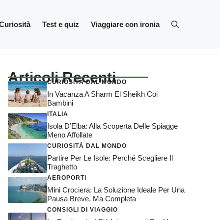
Curiosità
Test e quiz
Viaggiare con ironia
Articoli Recenti
CURIOSITÀ DAL MONDO
In Vacanza A Sharm El Sheikh Coi
Bambini
ITALIA
Isola D’Elba: Alla Scoperta Delle Spiagge
Meno Affollate
CURIOSITÀ DAL MONDO
Partire Per Le Isole: Perché Scegliere Il
Traghetto
AEROPORTI
Mini Crociera: La Soluzione Ideale Per Una
Pausa Breve, Ma Completa
CONSIGLI DI VIAGGIO