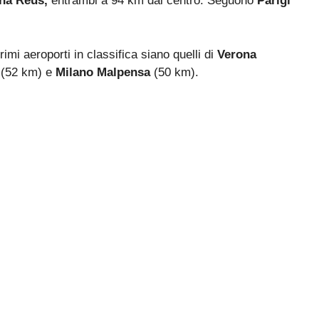
ona Reus,
entrambi a 94 km dal centro. Seguono
Parigi
rimi aeroporti in classifica siano quelli di
Verona
(52 km) e
Milano Malpensa
(50 km).