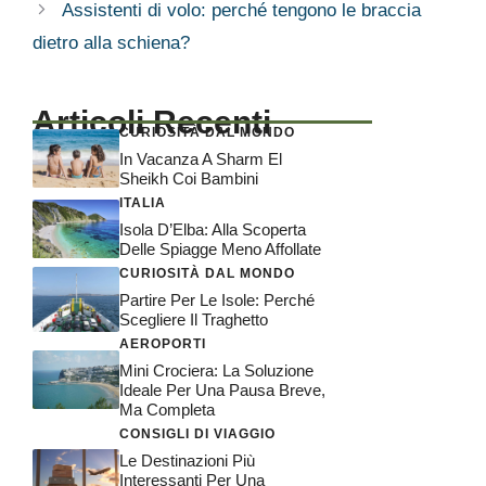
Assistenti di volo: perché tengono le braccia
dietro alla schiena?
Articoli Recenti
CURIOSITÀ DAL MONDO
In Vacanza A Sharm El
Sheikh Coi Bambini
ITALIA
Isola D’Elba: Alla Scoperta
Delle Spiagge Meno Affollate
CURIOSITÀ DAL MONDO
Partire Per Le Isole: Perché
Scegliere Il Traghetto
AEROPORTI
Mini Crociera: La Soluzione
Ideale Per Una Pausa Breve,
Ma Completa
CONSIGLI DI VIAGGIO
Le Destinazioni Più
Interessanti Per Una