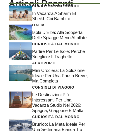
Articoli Recenti
CURIOSITÀ DAL MONDO
In Vacanza A Sharm El
Sheikh Coi Bambini
ITALIA
Isola D’Elba: Alla Scoperta
Delle Spiagge Meno Affollate
CURIOSITÀ DAL MONDO
Partire Per Le Isole: Perché
Scegliere Il Traghetto
AEROPORTI
Mini Crociera: La Soluzione
Ideale Per Una Pausa Breve,
Ma Completa
CONSIGLI DI VIAGGIO
Le Destinazioni Più
Interessanti Per Una
Vacanza Studio Nel 2026:
Spagna, Giappone E Malta
CURIOSITÀ DAL MONDO
Brunico: La Meta Ideale Per
Una Settimana Bianca Tra