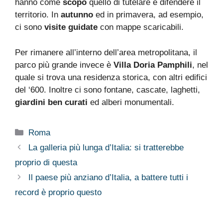
hanno come
scopo
quello di tutelare e difendere il
territorio. In
autunno
ed in primavera, ad esempio,
ci sono
visite guidate
con mappe scaricabili.
Per rimanere all’interno dell’area metropolitana, il
parco più grande invece è
Villa Doria Pamphili
, nel
quale si trova una residenza storica, con altri edifici
del ‘600. Inoltre ci sono fontane, cascate, laghetti,
giardini ben curati
ed alberi monumentali.
Categorie
Roma
La galleria più lunga d’Italia: si tratterebbe
proprio di questa
Il paese più anziano d’Italia, a battere tutti i
record è proprio questo