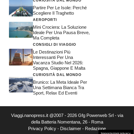
CURIOSITÀ DAL MONDO
Partire Per Le Isole: Perché
Scegliere Il Traghetto
AEROPORTI
Mini Crociera: La Soluzione
Ideale Per Una Pausa Breve,
Ma Completa
CONSIGLI DI VIAGGIO
Le Destinazioni Più
Interessanti Per Una
Vacanza Studio Nel 2026:
Spagna, Giappone E Malta
CURIOSITÀ DAL MONDO
Brunico: La Meta Ideale Per
Una Settimana Bianca Tra
Sport, Relax Ed Eventi
Viaggi.nanopress.it @2007 - 2026 Gfg Powerweb Srl - via
della Batteria Nomentana, 26 - Roma
Privacy Policy
-
Disclaimer
-
Redazione
Impostazioni privacy