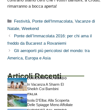
contrario siamo certi che i vostri bambini, a Crodo,
rimarranno a bocca aperta!
Categorie
Festività
,
Ponte dell'Immacolata
,
Vacanze di
Natale
,
Weekend
Ponte dell’Immacolata 2016: per chi ama il
freddo da Bucarest a Rovaniemi
Gli aeroporti più pericolosi del mondo: tra
America, Europa e Asia
Articoli Recenti
CURIOSITÀ DAL MONDO
In Vacanza A Sharm El
Sheikh Coi Bambini
ITALIA
Isola D’Elba: Alla Scoperta
Delle Spiagge Meno Affollate