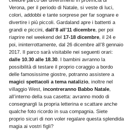
celebre parco dei divertimenti in provincia di
Verona, per il periodo di Natale, si veste di luci,
colori, addobbi e tante sorprese per far sognare e
divertire i più piccoli. Gardaland apre i battenti a
grandi e piccini,
dall’8 all’11 dicembre
, per poi
riaprire nel weekend del
17-18 dicembre
, il 24 e
poi, ininterrottamente, dal 26 dicembre all’8 gennaio
2017. Il parco sarà visitabile nei seguenti orari:
dalle 10.30 alle 18.30
. I bambini avranno la
possibilità di testare il proprio coraggio a bordo
delle famosissime giostre, potranno assistere a
magici spettacoli a tema natalizio
, inoltre nel
villaggio West,
incontreranno Babbo Natale
,
all’interno della sua casetta: avranno modo di
consegnargli la propria letterina e scattare anche
qualche foto ricordo in sua compagnia. Siete
proprio sicuri di non voler regalare questa splendida
magia ai vostri figli?