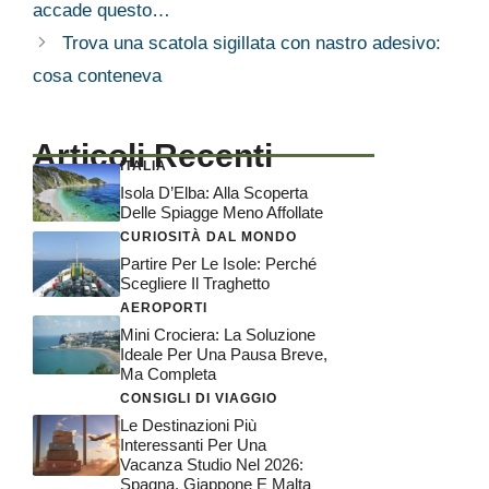
accade questo…
Trova una scatola sigillata con nastro adesivo:
cosa conteneva
Articoli Recenti
ITALIA
Isola D’Elba: Alla Scoperta
Delle Spiagge Meno Affollate
CURIOSITÀ DAL MONDO
Partire Per Le Isole: Perché
Scegliere Il Traghetto
AEROPORTI
Mini Crociera: La Soluzione
Ideale Per Una Pausa Breve,
Ma Completa
CONSIGLI DI VIAGGIO
Le Destinazioni Più
Interessanti Per Una
Vacanza Studio Nel 2026:
Spagna, Giappone E Malta