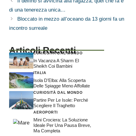
Il delfino si avvicina alla ragazza, quel che fa è
di una tenerezza unica…
Bloccato in mezzo all’oceano da 13 giorni fa un
incontro surreale
Articoli Recenti
CURIOSITÀ DAL MONDO
In Vacanza A Sharm El
Sheikh Coi Bambini
ITALIA
Isola D’Elba: Alla Scoperta
Delle Spiagge Meno Affollate
CURIOSITÀ DAL MONDO
Partire Per Le Isole: Perché
Scegliere Il Traghetto
AEROPORTI
Mini Crociera: La Soluzione
Ideale Per Una Pausa Breve,
Ma Completa