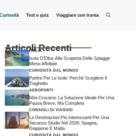
Curiosità
Test e quiz
Viaggiare con ironia
Articoli Recenti
ITALIA
Isola D’Elba: Alla Scoperta Delle Spiagge
Meno Affollate
CURIOSITÀ DAL MONDO
Partire Per Le Isole: Perché Scegliere Il
Traghetto
AEROPORTI
Mini Crociera: La Soluzione Ideale Per Una
Pausa Breve, Ma Completa
CONSIGLI DI VIAGGIO
Le Destinazioni Più Interessanti Per Una
Vacanza Studio Nel 2026: Spagna,
Giappone E Malta
CURIOSITÀ DAL MONDO