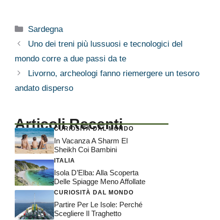
Categorie
Sardegna
Uno dei treni più lussuosi e tecnologici del
mondo corre a due passi da te
Livorno, archeologi fanno riemergere un tesoro
andato disperso
Articoli Recenti
CURIOSITÀ DAL MONDO
In Vacanza A Sharm El
Sheikh Coi Bambini
ITALIA
Isola D’Elba: Alla Scoperta
Delle Spiagge Meno Affollate
CURIOSITÀ DAL MONDO
Partire Per Le Isole: Perché
Scegliere Il Traghetto