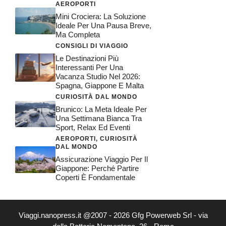
AEROPORTI
Mini Crociera: La Soluzione
Ideale Per Una Pausa Breve,
Ma Completa
CONSIGLI DI VIAGGIO
Le Destinazioni Più
Interessanti Per Una
Vacanza Studio Nel 2026:
Spagna, Giappone E Malta
CURIOSITÀ DAL MONDO
Brunico: La Meta Ideale Per
Una Settimana Bianca Tra
Sport, Relax Ed Eventi
AEROPORTI
,
CURIOSITÀ
DAL MONDO
Assicurazione Viaggio Per Il
Giappone: Perché Partire
Coperti È Fondamentale
Viaggi.nanopress.it @2007 - 2026 Gfg Powerweb Srl - via