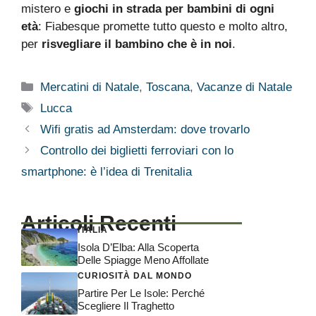
mistero e
giochi in strada per bambini di ogni
età
: Fiabesque promette tutto questo e molto altro,
per
risvegliare il bambino che è in noi
.
Categorie
Mercatini di Natale
,
Toscana
,
Vacanze di Natale
Tag
Lucca
Wifi gratis ad Amsterdam: dove trovarlo
Controllo dei biglietti ferroviari con lo
smartphone: è l’idea di Trenitalia
Articoli Recenti
ITALIA
Isola D’Elba: Alla Scoperta
Delle Spiagge Meno Affollate
CURIOSITÀ DAL MONDO
Partire Per Le Isole: Perché
Scegliere Il Traghetto