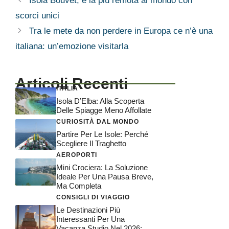
Isola Bouvet, è la più remota al mondo con
scorci unici
Tra le mete da non perdere in Europa ce n’è una
italiana: un’emozione visitarla
Articoli Recenti
ITALIA
Isola D’Elba: Alla Scoperta
Delle Spiagge Meno Affollate
CURIOSITÀ DAL MONDO
Partire Per Le Isole: Perché
Scegliere Il Traghetto
AEROPORTI
Mini Crociera: La Soluzione
Ideale Per Una Pausa Breve,
Ma Completa
CONSIGLI DI VIAGGIO
Le Destinazioni Più
Interessanti Per Una
Vacanza Studio Nel 2026: