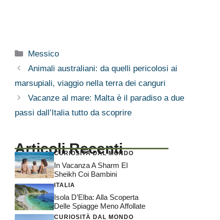
Categorie
Messico
Animali australiani: da quelli pericolosi ai
marsupiali, viaggio nella terra dei canguri
Vacanze al mare: Malta è il paradiso a due
passi dall’Italia tutto da scoprire
Articoli Recenti
CURIOSITÀ DAL MONDO
In Vacanza A Sharm El
Sheikh Coi Bambini
ITALIA
Isola D’Elba: Alla Scoperta
Delle Spiagge Meno Affollate
CURIOSITÀ DAL MONDO