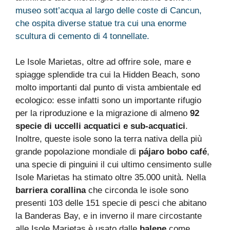
museo sott’acqua al largo delle coste di Cancun,
che ospita diverse statue tra cui una enorme
scultura di cemento di 4 tonnellate.
Le Isole Marietas, oltre ad offrire sole, mare e
spiagge splendide tra cui la Hidden Beach, sono
molto importanti dal punto di vista ambientale ed
ecologico: esse infatti sono un importante rifugio
per la riproduzione e la migrazione di almeno
92
specie di uccelli acquatici e sub-acquatici
.
Inoltre, queste isole sono la terra nativa della più
grande popolazione mondiale di
pájaro bobo café
,
una specie di pinguini il cui ultimo censimento sulle
Isole Marietas ha stimato oltre 35.000 unità. Nella
barriera corallina
che circonda le isole sono
presenti 103 delle 151 specie di pesci che abitano
la Banderas Bay, e in inverno il mare circostante
alle Isole Marietas è usato dalle
balene
come