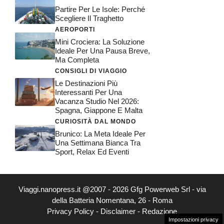
Partire Per Le Isole: Perché
Scegliere Il Traghetto
AEROPORTI
Mini Crociera: La Soluzione
Ideale Per Una Pausa Breve,
Ma Completa
CONSIGLI DI VIAGGIO
Le Destinazioni Più
Interessanti Per Una
Vacanza Studio Nel 2026:
Spagna, Giappone E Malta
CURIOSITÀ DAL MONDO
Brunico: La Meta Ideale Per
Una Settimana Bianca Tra
Sport, Relax Ed Eventi
Viaggi.nanopress.it @2007 - 2026 Gfg Powerweb Srl - via
della Batteria Nomentana, 26 - Roma
Privacy Policy
-
Disclaimer
-
Redazione
Impostazioni privacy