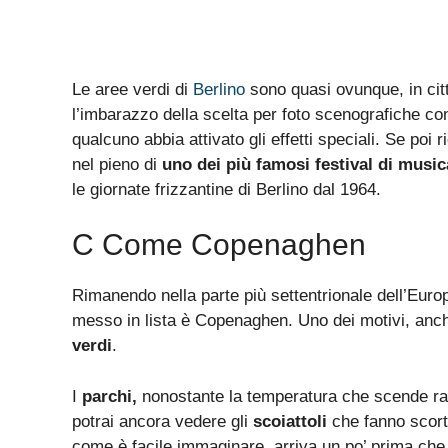
Le aree verdi di
Berlino
sono quasi ovunque, in cit
l’imbarazzo della scelta per foto scenografiche co
qualcuno abbia attivato gli effetti speciali. Se poi 
nel pieno di
uno dei più famosi festival di music
le giornate frizzantine di Berlino dal 1964.
C Come Copenaghen
Rimanendo nella parte più settentrionale dell’Euro
messo in lista è Copenaghen. Uno dei motivi, anc
verdi
.
I
parchi,
nonostante la temperatura che scende ra
potrai ancora vedere gli
scoiattoli
che fanno scorta
come è facile immaginare, arriva un po’ prima che 