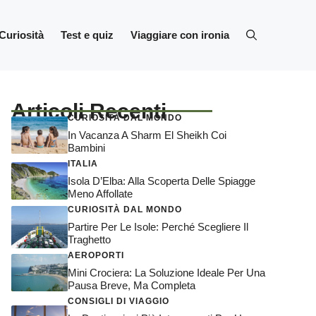
Curiosità
Test e quiz
Viaggiare con ironia
Articoli Recenti
CURIOSITÀ DAL MONDO
In Vacanza A Sharm El Sheikh Coi
Bambini
ITALIA
Isola D’Elba: Alla Scoperta Delle Spiagge
Meno Affollate
CURIOSITÀ DAL MONDO
Partire Per Le Isole: Perché Scegliere Il
Traghetto
AEROPORTI
Mini Crociera: La Soluzione Ideale Per Una
Pausa Breve, Ma Completa
CONSIGLI DI VIAGGIO