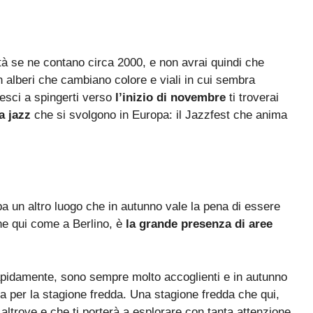
tà se ne contano circa 2000, e non avrai quindi che
n alberi che cambiano colore e viali in cui sembra
riesci a spingerti verso
l’inizio di novembre
ti troverai
a jazz
che si svolgono in Europa: il Jazzfest che anima
pa un altro luogo che in autunno vale la pena di essere
he qui come a Berlino, è
la grande presenza di aree
pidamente, sono sempre molto accoglienti e in autunno
 per la stagione fredda. Una stagione fredda che qui,
altrove e che ti porterà a esplorare con tanta attenzione