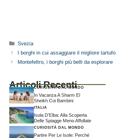
Categorie
Svezia
I borghi in cui assaggiare il migliore tartufo
Montefeltro, i borghi più belli da esplorare
Articoli Recenti
CURIOSITÀ DAL MONDO
In Vacanza A Sharm El
Sheikh Coi Bambini
ITALIA
Isola D’Elba: Alla Scoperta
Delle Spiagge Meno Affollate
CURIOSITÀ DAL MONDO
Partire Per Le Isole: Perché