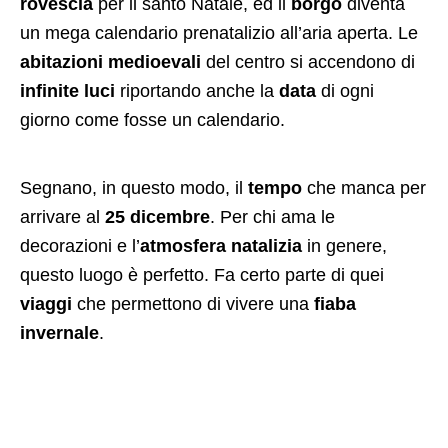
rovescia
per il santo Natale, ed il
borgo
diventa
un mega calendario prenatalizio all’aria aperta. Le
abitazioni medioevali
del centro si accendono di
infinite luci
riportando anche la
data
di ogni
giorno come fosse un calendario.
Segnano, in questo modo, il
tempo
che manca per
arrivare al
25 dicembre
. Per chi ama le
decorazioni e l’
atmosfera natalizia
in genere,
questo luogo è perfetto. Fa certo parte di quei
viaggi
che permettono di vivere una
fiaba
invernale
.