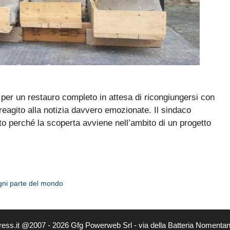
o per un restauro completo in attesa di ricongiungersi con
 reagito alla notizia davvero emozionate. Il sindaco
tto perché la scoperta avviene nell’ambito di un progetto
ogni parte del mondo
ress.it @2007 - 2026 Gfg Powerweb Srl - via della Batteria Nomenta