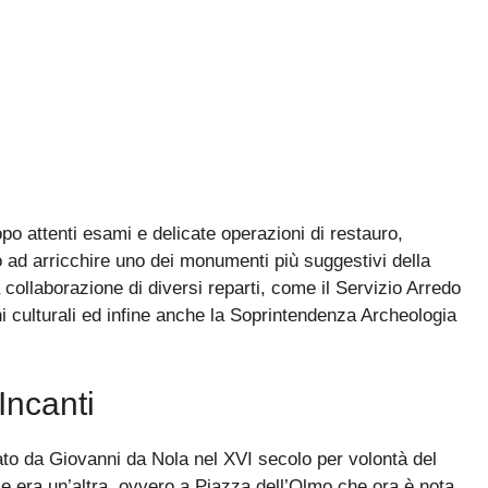
po attenti esami e delicate operazioni di restauro,
o ad arricchire uno dei monumenti più suggestivi della
 collaborazione di diversi reparti, come il Servizio Arredo
ni culturali ed infine anche la Soprintendenza Archeologia
Incanti
mato da Giovanni da Nola nel XVI secolo per volontà del
le era un’altra, ovvero a Piazza dell’Olmo che ora è nota