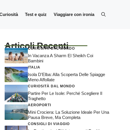
Curiosità
Test e quiz
Viaggiare con ironia
Articoli Recenti
CURIOSITÀ DAL MONDO
In Vacanza A Sharm El Sheikh Coi
Bambini
ITALIA
Isola D’Elba: Alla Scoperta Delle Spiagge
Meno Affollate
CURIOSITÀ DAL MONDO
Partire Per Le Isole: Perché Scegliere Il
Traghetto
AEROPORTI
Mini Crociera: La Soluzione Ideale Per Una
Pausa Breve, Ma Completa
CONSIGLI DI VIAGGIO