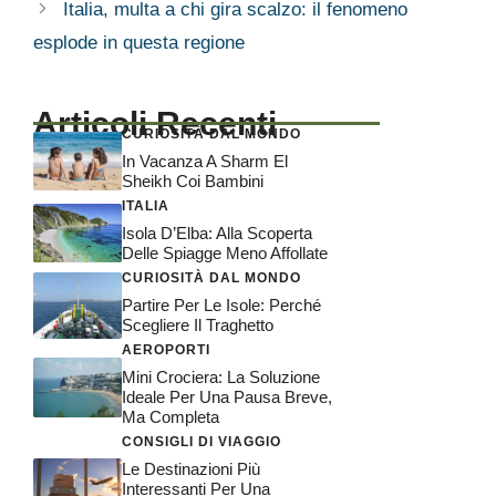
Italia, multa a chi gira scalzo: il fenomeno
esplode in questa regione
Articoli Recenti
CURIOSITÀ DAL MONDO
In Vacanza A Sharm El
Sheikh Coi Bambini
ITALIA
Isola D’Elba: Alla Scoperta
Delle Spiagge Meno Affollate
CURIOSITÀ DAL MONDO
Partire Per Le Isole: Perché
Scegliere Il Traghetto
AEROPORTI
Mini Crociera: La Soluzione
Ideale Per Una Pausa Breve,
Ma Completa
CONSIGLI DI VIAGGIO
Le Destinazioni Più
Interessanti Per Una