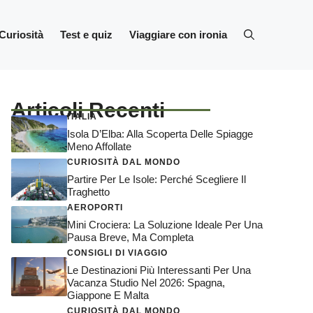
Curiosità
Test e quiz
Viaggiare con ironia
Articoli Recenti
ITALIA
Isola D’Elba: Alla Scoperta Delle Spiagge
Meno Affollate
CURIOSITÀ DAL MONDO
Partire Per Le Isole: Perché Scegliere Il
Traghetto
AEROPORTI
Mini Crociera: La Soluzione Ideale Per Una
Pausa Breve, Ma Completa
CONSIGLI DI VIAGGIO
Le Destinazioni Più Interessanti Per Una
Vacanza Studio Nel 2026: Spagna,
Giappone E Malta
CURIOSITÀ DAL MONDO