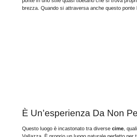
ponte in uno stile quasi tibetano che si trova prop
brezza. Quando si attraversa anche questo ponte b
È Un’esperienza Da Non Pe
Questo luogo è incastonato tra diverse
cime
, qual
Vallazza. È proprio un luogo naturale perfetto per t