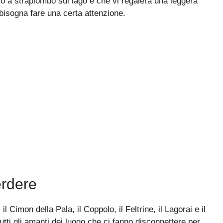
rio a strapiombo sul lago e che vi regalerà una leggera
isogna fare una certa attenzione.
rdere
i il Cimon della Pala, il Coppolo, il Feltrine, il Lagorai e il
utti gli amanti dei luogo che ci fanno disconnettere per