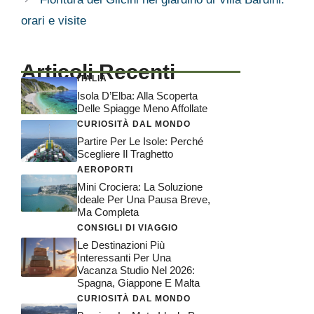
orari e visite
Articoli Recenti
ITALIA
Isola D’Elba: Alla Scoperta
Delle Spiagge Meno Affollate
CURIOSITÀ DAL MONDO
Partire Per Le Isole: Perché
Scegliere Il Traghetto
AEROPORTI
Mini Crociera: La Soluzione
Ideale Per Una Pausa Breve,
Ma Completa
CONSIGLI DI VIAGGIO
Le Destinazioni Più
Interessanti Per Una
Vacanza Studio Nel 2026:
Spagna, Giappone E Malta
CURIOSITÀ DAL MONDO