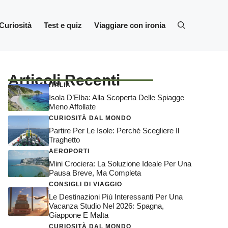
Curiosità
Test e quiz
Viaggiare con ironia
Articoli Recenti
ITALIA
Isola D’Elba: Alla Scoperta Delle Spiagge
Meno Affollate
CURIOSITÀ DAL MONDO
Partire Per Le Isole: Perché Scegliere Il
Traghetto
AEROPORTI
Mini Crociera: La Soluzione Ideale Per Una
Pausa Breve, Ma Completa
CONSIGLI DI VIAGGIO
Le Destinazioni Più Interessanti Per Una
Vacanza Studio Nel 2026: Spagna,
Giappone E Malta
CURIOSITÀ DAL MONDO