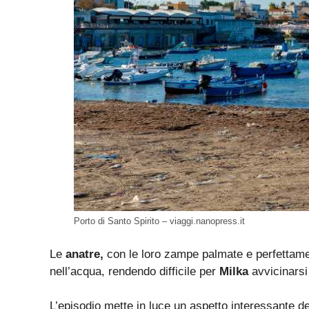
Porto di Santo Spirito – viaggi.nanopress.it
Le
anatre,
con le loro zampe palmate e perfettamen
nell’acqua, rendendo difficile per
Milka
avvicinarsi
L’episodio mette in luce un aspetto interessante del