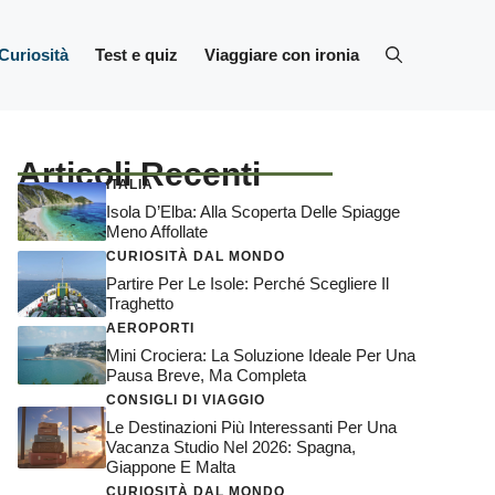
Curiosità
Test e quiz
Viaggiare con ironia
Articoli Recenti
ITALIA
Isola D’Elba: Alla Scoperta Delle Spiagge
Meno Affollate
CURIOSITÀ DAL MONDO
Partire Per Le Isole: Perché Scegliere Il
Traghetto
AEROPORTI
Mini Crociera: La Soluzione Ideale Per Una
Pausa Breve, Ma Completa
CONSIGLI DI VIAGGIO
Le Destinazioni Più Interessanti Per Una
Vacanza Studio Nel 2026: Spagna,
Giappone E Malta
CURIOSITÀ DAL MONDO