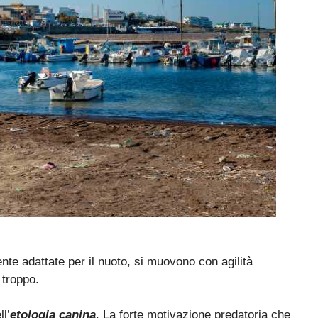
te adattate per il nuoto, si muovono con agilità
 troppo.
l’
etologia canina
. La forte motivazione predatoria che