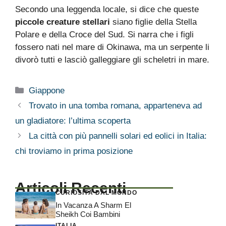
Secondo una leggenda locale, si dice che queste
piccole creature stellari
siano figlie della Stella
Polare e della Croce del Sud. Si narra che i figli
fossero nati nel mare di Okinawa, ma un serpente li
divorò tutti e lasciò galleggiare gli scheletri in mare.
Categorie
Giappone
Trovato in una tomba romana, apparteneva ad
un gladiatore: l’ultima scoperta
La città con più pannelli solari ed eolici in Italia:
chi troviamo in prima posizione
Articoli Recenti
CURIOSITÀ DAL MONDO
In Vacanza A Sharm El
Sheikh Coi Bambini
ITALIA