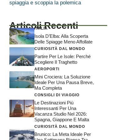
spiaggia e scoppia la polemica
Articoli Recenti
ITALIA
Isola D’Elba: Alla Scoperta
Delle Spiagge Meno Affollate
CURIOSITÀ DAL MONDO
Partire Per Le Isole: Perché
Scegliere Il Traghetto
AEROPORTI
Mini Crociera: La Soluzione
Ideale Per Una Pausa Breve,
Ma Completa
CONSIGLI DI VIAGGIO
Le Destinazioni Più
Interessanti Per Una
Vacanza Studio Nel 2026:
Spagna, Giappone E Malta
CURIOSITÀ DAL MONDO
Brunico: La Meta Ideale Per
Una Settimana Bianca Tra