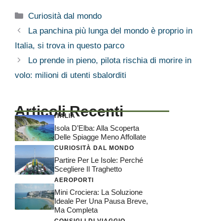
Categorie
Curiosità dal mondo
La panchina più lunga del mondo è proprio in
Italia, si trova in questo parco
Lo prende in pieno, pilota rischia di morire in
volo: milioni di utenti sbalorditi
Articoli Recenti
ITALIA
Isola D’Elba: Alla Scoperta
Delle Spiagge Meno Affollate
CURIOSITÀ DAL MONDO
Partire Per Le Isole: Perché
Scegliere Il Traghetto
AEROPORTI
Mini Crociera: La Soluzione
Ideale Per Una Pausa Breve,
Ma Completa
CONSIGLI DI VIAGGIO