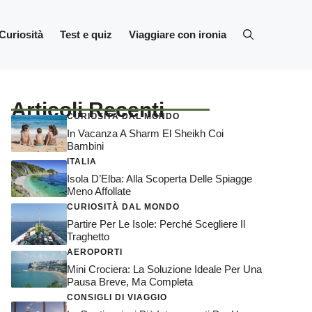
Curiosità
Test e quiz
Viaggiare con ironia
Articoli Recenti
CURIOSITÀ DAL MONDO
In Vacanza A Sharm El Sheikh Coi
Bambini
ITALIA
Isola D’Elba: Alla Scoperta Delle Spiagge
Meno Affollate
CURIOSITÀ DAL MONDO
Partire Per Le Isole: Perché Scegliere Il
Traghetto
AEROPORTI
Mini Crociera: La Soluzione Ideale Per Una
Pausa Breve, Ma Completa
CONSIGLI DI VIAGGIO