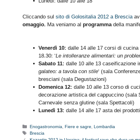
Lunedì: dalle 10 alle 18
Cliccando sul
sito di Golositalia 2012 a Brescia
avr
omaggio.
Ma veniamo al
programma
della manife
Venerdì 10:
dalle 14 alle 17 corsi di cucina
18.30: ‘
Le intolleranze alimentari: un prob
Sabato 11:
dalle 10 alle 13 caseificazione in
galateo: a tavola con stile
‘ (sala Conferenze
bresciani (sala Degustazioni)
Domenica 12:
dalle 10 alle 13 corso di cuc
decorazione artistica del cappuccino (sala S
Carnevale senza glutine (sala Spettacoli)
Lunedì 13:
dalle 14 alle 17 asta dei prodotti
Categorie
Enogastronomia
,
Fiere e sagre
,
Lombardia
Tag
Brescia
Kazantip 2012 in Ucraina: il festival rave che dura un 