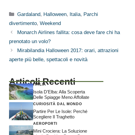
Categorie
Gardaland
,
Halloween
,
Italia
,
Parchi
divertimento
,
Weekend
Monarch Airlines fallita: cosa deve fare chi ha
prenotato un volo?
Mirabilandia Halloween 2017: orari, attrazioni
aperte più belle, spettacoli e novità
Articoli Recenti
ITALIA
Isola D’Elba: Alla Scoperta
Delle Spiagge Meno Affollate
CURIOSITÀ DAL MONDO
Partire Per Le Isole: Perché
Scegliere Il Traghetto
AEROPORTI
Mini Crociera: La Soluzione