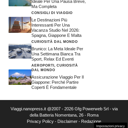
Ideale Per Una Pausa Breve,
Ma Completa
CONSIGLI DI VIAGGIO
Le Destinazioni Più
Interessanti Per Una
Vacanza Studio Nel 2026:
Spagna, Giappone E Malta
CURIOSITÀ DAL MONDO
Brunico: La Meta Ideale Per
Una Settimana Bianca Tra
Sport, Relax Ed Eventi
AEROPORTI
,
CURIOSITÀ
DAL MONDO
Assicurazione Viaggio Per Il
Giappone: Perché Partire
Coperti È Fondamentale
Viaggi.nanopress.it @2007 - 2026 Gfg Powerweb Srl - via
della Batteria Nomentana, 26 - Roma
Privacy Policy
-
Disclaimer
-
Redazione
Impostazioni privacy