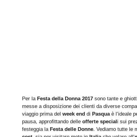
Per la
Festa della Donna 2017
sono tante e ghiot
messe a disposizione dei clienti da diverse compagn
viaggio prima del
week end
di
Pasqua
è l’ideale p
pausa, approfittando delle
offerte special
i sui pre
festeggia la
Festa delle Donne
. Vediamo tutte le 
cost
, sia per visitare mete in
Italia
che volare all’