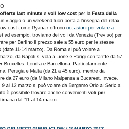
ZO
offerte last minute
e
voli low cost
per la
Festa della
n viaggio o un weekend fuori porta all’insegna del relax
ri low cost come Ryanair offrono
occasioni per volare a
sì ad esempio, troviamo dei voli da Venezia (Treviso) per
ntre per Berlino il prezzo sale a 55 euro per le stesse
uro (date 11-14 marzo). Da Roma si può volare a
 marzo, da Napoli si vola a Lione e Parigi con tariffe da 57
per Bruxelles, Londra e Barcellona. Particolarmente
oma, Perugia e Malta (da 21 a 45 euro), mentre da
ire da 27 euro (da Milano Malpensa a Bucarest, invece,
al 9 al 12 marzo si può volare da Bergamo Orio al Serio a
to è possibile trovare anche convenienti
voli per
ttimana dall’11 al 14 marzo.
RO DEI MEZZI PUBBLICI DELL’8 MARZO 2017