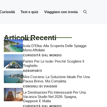
Curiosità
Test e quiz
Viaggiare con ironia
Articoli Recenti
ITALIA
Isola D’Elba: Alla Scoperta Delle Spiagge
Meno Affollate
CURIOSITÀ DAL MONDO
Partire Per Le Isole: Perché Scegliere Il
Traghetto
AEROPORTI
Mini Crociera: La Soluzione Ideale Per Una
Pausa Breve, Ma Completa
CONSIGLI DI VIAGGIO
Le Destinazioni Più Interessanti Per Una
Vacanza Studio Nel 2026: Spagna,
Giappone E Malta
CURIOSITÀ DAL MONDO