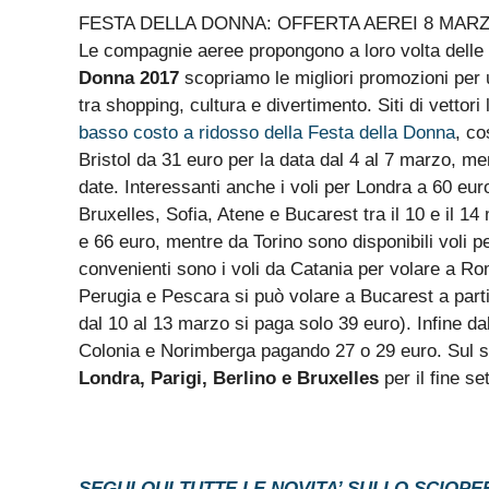
FESTA DELLA DONNA: OFFERTA AEREI 8 MAR
Le compagnie aeree propongono a loro volta delle
Donna 2017
scopriamo le migliori promozioni per u
tra shopping, cultura e divertimento. Siti di vetto
basso costo a ridosso della Festa della Donna
, co
Bristol da 31 euro per la data dal 4 al 7 marzo, me
date. Interessanti anche i voli per Londra a 60 e
Bruxelles, Sofia, Atene e Bucarest tra il 10 e il 14
e 66 euro, mentre da Torino sono disponibili voli 
convenienti sono i voli da Catania per volare a R
Perugia e Pescara si può volare a Bucarest a part
dal 10 al 13 marzo si paga solo 39 euro). Infine d
Colonia e Norimberga pagando 27 o 29 euro. Sul si
Londra, Parigi, Berlino e Bruxelles
per il fine se
SEGUI QUI TUTTE LE NOVITA’ SULLO SCIOPE