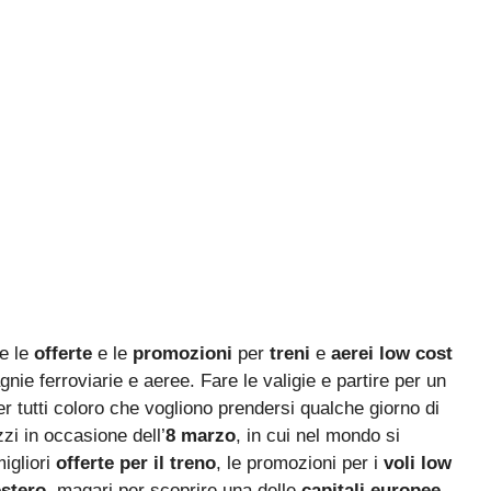
te le
offerte
e le
promozioni
per
treni
e
aerei low cost
ie ferroviarie e aeree. Fare le valigie e partire per un
er tutti coloro che vogliono prendersi qualche giorno di
zzi in occasione dell’
8 marzo
, in cui nel mondo si
migliori
offerte per il treno
, le promozioni per i
voli low
estero
, magari per scoprire una delle
capitali europee