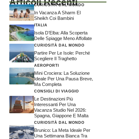
Articoli Recenti
CURIOSITÀ DAL MONDO
In Vacanza A Sharm El
Sheikh Coi Bambini
ITALIA
Isola D’Elba: Alla Scoperta
Delle Spiagge Meno Affollate
CURIOSITÀ DAL MONDO
Partire Per Le Isole: Perché
Scegliere Il Traghetto
AEROPORTI
Mini Crociera: La Soluzione
Ideale Per Una Pausa Breve,
Ma Completa
CONSIGLI DI VIAGGIO
Le Destinazioni Più
Interessanti Per Una
Vacanza Studio Nel 2026:
Spagna, Giappone E Malta
CURIOSITÀ DAL MONDO
Brunico: La Meta Ideale Per
Una Settimana Bianca Tra