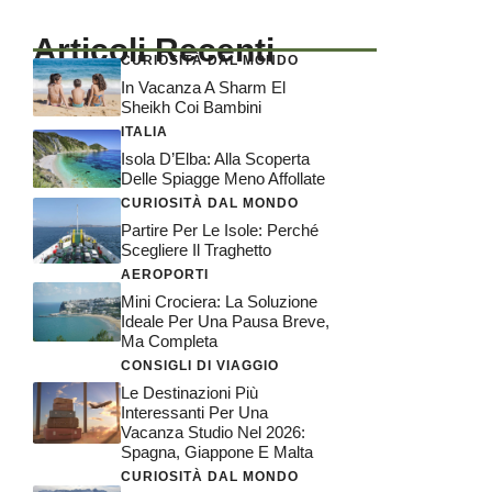
Articoli Recenti
CURIOSITÀ DAL MONDO
In Vacanza A Sharm El
Sheikh Coi Bambini
ITALIA
Isola D’Elba: Alla Scoperta
Delle Spiagge Meno Affollate
CURIOSITÀ DAL MONDO
Partire Per Le Isole: Perché
Scegliere Il Traghetto
AEROPORTI
Mini Crociera: La Soluzione
Ideale Per Una Pausa Breve,
Ma Completa
CONSIGLI DI VIAGGIO
Le Destinazioni Più
Interessanti Per Una
Vacanza Studio Nel 2026:
Spagna, Giappone E Malta
CURIOSITÀ DAL MONDO