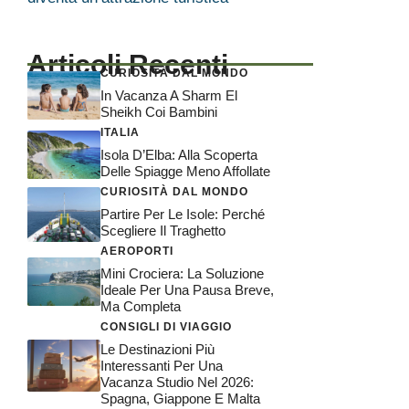
Articoli Recenti
CURIOSITÀ DAL MONDO
In Vacanza A Sharm El
Sheikh Coi Bambini
ITALIA
Isola D’Elba: Alla Scoperta
Delle Spiagge Meno Affollate
CURIOSITÀ DAL MONDO
Partire Per Le Isole: Perché
Scegliere Il Traghetto
AEROPORTI
Mini Crociera: La Soluzione
Ideale Per Una Pausa Breve,
Ma Completa
CONSIGLI DI VIAGGIO
Le Destinazioni Più
Interessanti Per Una
Vacanza Studio Nel 2026:
Spagna, Giappone E Malta