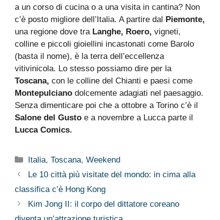
a un corso di cucina o a una visita in cantina? Non
c’è posto migliore dell’Italia. A partire dal
Piemonte,
una regione dove tra
Langhe, Roero,
vigneti,
colline e piccoli gioiellini incastonati come Barolo
(basta il nome), è la terra dell’eccellenza
vitivinicola. Lo stesso possiamo dire per la
Toscana,
con le colline del Chianti e paesi come
Montepulciano
dolcemente adagiati nel paesaggio.
Senza dimenticare poi che a ottobre a Torino c’è il
Salone del Gusto
e a novembre a Lucca parte il
Lucca Comics.
Categorie
Italia
,
Toscana
,
Weekend
Le 10 città più visitate del mondo: in cima alla
classifica c’è Hong Kong
Kim Jong II: il corpo del dittatore coreano
diventa un’attrazione turistica