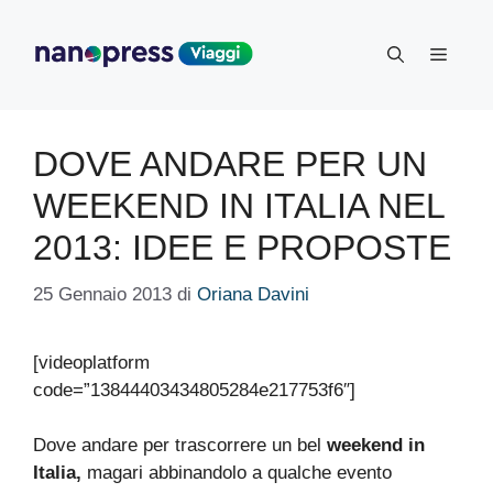
Vai
al
Menu
contenuto
DOVE ANDARE PER UN
WEEKEND IN ITALIA NEL
2013: IDEE E PROPOSTE
25 Gennaio 2013
di
Oriana Davini
[videoplatform
code=”13844403434805284e217753f6″]
Dove andare per trascorrere un bel
weekend in
Italia,
magari abbinandolo a qualche evento