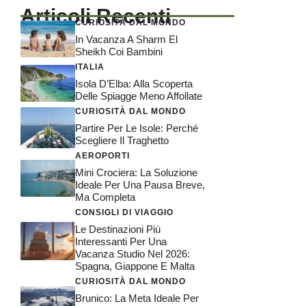
Articoli Recenti
CURIOSITÀ DAL MONDO
In Vacanza A Sharm El
Sheikh Coi Bambini
ITALIA
Isola D’Elba: Alla Scoperta
Delle Spiagge Meno Affollate
CURIOSITÀ DAL MONDO
Partire Per Le Isole: Perché
Scegliere Il Traghetto
AEROPORTI
Mini Crociera: La Soluzione
Ideale Per Una Pausa Breve,
Ma Completa
CONSIGLI DI VIAGGIO
Le Destinazioni Più
Interessanti Per Una
Vacanza Studio Nel 2026:
Spagna, Giappone E Malta
CURIOSITÀ DAL MONDO
Brunico: La Meta Ideale Per