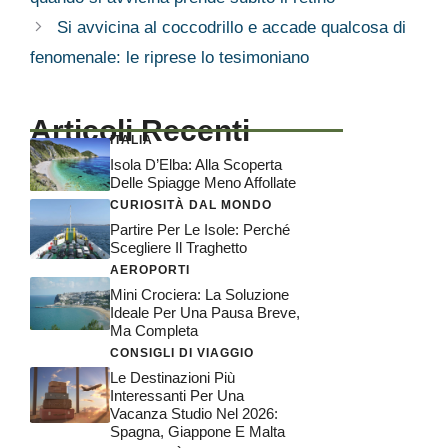
Si avvicina al coccodrillo e accade qualcosa di
fenomenale: le riprese lo tesimoniano
Articoli Recenti
ITALIA
Isola D’Elba: Alla Scoperta
Delle Spiagge Meno Affollate
CURIOSITÀ DAL MONDO
Partire Per Le Isole: Perché
Scegliere Il Traghetto
AEROPORTI
Mini Crociera: La Soluzione
Ideale Per Una Pausa Breve,
Ma Completa
CONSIGLI DI VIAGGIO
Le Destinazioni Più
Interessanti Per Una
Vacanza Studio Nel 2026:
Spagna, Giappone E Malta