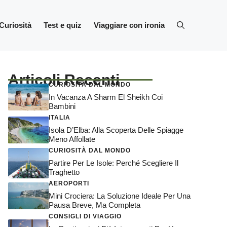
Curiosità
Test e quiz
Viaggiare con ironia
Articoli Recenti
CURIOSITÀ DAL MONDO
In Vacanza A Sharm El Sheikh Coi
Bambini
ITALIA
Isola D’Elba: Alla Scoperta Delle Spiagge
Meno Affollate
CURIOSITÀ DAL MONDO
Partire Per Le Isole: Perché Scegliere Il
Traghetto
AEROPORTI
Mini Crociera: La Soluzione Ideale Per Una
Pausa Breve, Ma Completa
CONSIGLI DI VIAGGIO